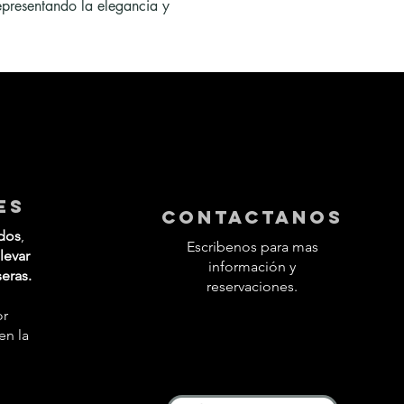
representando la elegancia y 
es
contactanos
dos
,
Escribenos para mas
levar
información y
seras.
reservaciones.
or
en la