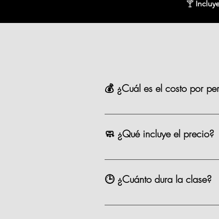
🍸
Incluye
💰 ¿Cuál es el costo por pe
La mayoría de nuestras opciones t
precio como los eventos especiale
🧼 ¿Qué incluye el precio?
Chef, ingredientes, mandil, bebida,
🕒 ¿Cuánto dura la clase?
Entre 2.5 y 3 horas.