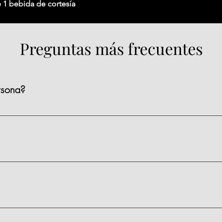
 1 bebida de cortesía
Preguntas más frecuentes
rsona?
ienen un precio de $1,590 MXN por persona, existen algunas clas
s.
 materiales, limpieza y servicio.