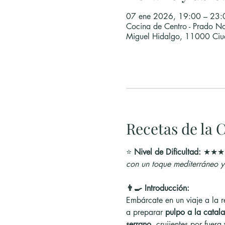
07 ene 2026, 19:00 – 23:
Cocina de Centro - Prado No
Miguel Hidalgo, 11000 Ci
Recetas de la C
⭐ 
Nivel de Dificultad:
 ★★★
con un toque mediterráneo y 
👨‍🍳 Introducción:
Embárcate en un viaje a la r
a preparar 
pulpo a la catal
serrano
, crujientes por fuera