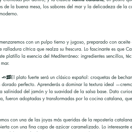
s de la buena mesa, los sabores del mar y la delicadeza de la c
 moderno.
enzaremos con un pulpo tierno y jugoso, preparado con aceite de
 ralladura cítrica que realza su frescura. Lo fascinante es que C
te platillo la esencia del Mediterráneo: ingredientes sencillos, téc
 mar.
 🧈🥓
El plato fuerte será un clásico español: croquetas de bech
un dorado perfecto. Aprenderás a dominar la textura ideal —cremos
 la salinidad del jamón y la suavidad de la salsa base. Dato curio
a, fueron adoptadas y transformadas por la cocina catalana, que
emos con una de las joyas más queridas de la repostería catalan
ierta con una fina capa de azúcar caramelizado. Lo interesante e