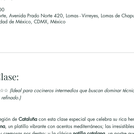
00
rte, Avenida Prado Norte 420, Lomas - Virreyes, Lomas de Chapu
udad de México, CDMX, México
lase:
☆☆ 
(Ideal para cocineros intermedios que buscan dominar técnic
refinado.)
egión de 
Cataluña
 con esta clase especial que celebra su rica he
ana
, un platillo vibrante con acentos mediterráneos; las irresistibles
 y cremosas por dentro; y la clásica 
natilla catalana
, un postre qu