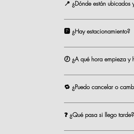
📍 ¿Dónde están ubicados 
Estamos en Andador Prado Norte P
taxi. 🗺️ Google Maps Como Lleg
🅿️ ¿Hay estacionamiento?
Sí. Contamos con valet parking en
🕖 ¿A qué hora empieza y h
Las clases comienzan puntualmente
para aprovechar todo, que se pue
🔁 ¿Puedo cancelar o cambi
Sí, puedes cancelar o reagendar 
❓ ¿Qué pasa si llego tarde?
Si llegas después de los primeros 