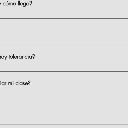
y cómo llego?
iso 2, Prado Norte 420, en Lomas de Chapultepec, CDMX. Puedes 
ar?
 el sótano 1 de la plaza. Costo: $35 por hora. También hay Parqu
ay tolerancia?
 a la hora asignada del evento. Hay una tolerancia de 15 minutos
dan acomodar y pedir su drink de bienvenida.
ar mi clase?
con al menos 72 horas de anticipación. Después de ese plazo, no 
15–20 minutos, te puedes integrar, pero es probable que te pierdas 