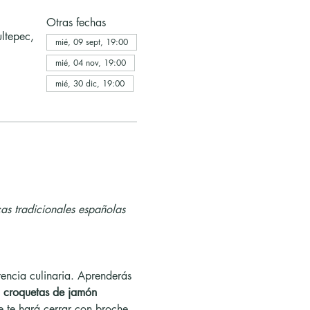
Otras fechas
ltepec,
mié, 09 sept, 19:00
mié, 04 nov, 19:00
mié, 30 dic, 19:00
as tradicionales españolas 
rencia culinaria. Aprenderás 
 
croquetas de jamón 
e te hará cerrar con broche 