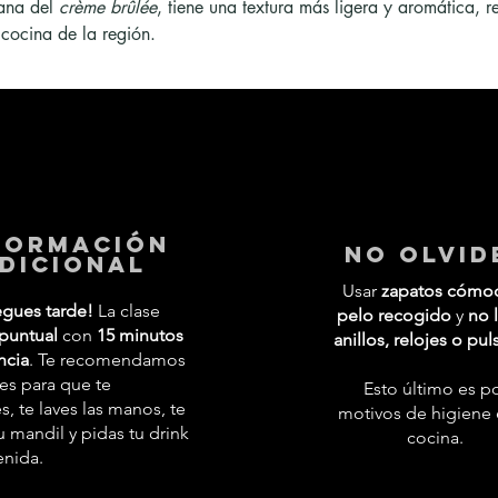
ana del 
crème brûlée
, tiene una textura más ligera y aromática, 
 cocina de la región.
formación
No Olvid
dicional
Usar
zapatos cómo
egues tarde!
La clase
pelo recogido
y
no l
puntual
con
15 minutos
anillos, relojes o pul
ncia
. Te recomendamos
tes para que te
Esto último es p
 te laves las manos, te
motivos de higiene 
 mandil y pidas tu drink
cocina.
enida.