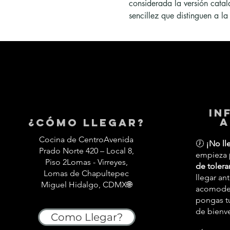
considerada la versión catal
sencillez que distinguen a la
in
a
¿Cómo llegar?
Cocina de CentroAvenida
🕖
¡No ll
Prado Norte 420 – Local 8,
empieza
Piso 2Lomas - Virreyes,
de tolera
Lomas de Chapultepec
llegar an
Miguel Hidalgo, CDMX🌐
acomodes,
pongas tu
de bienv
Como Llegar?