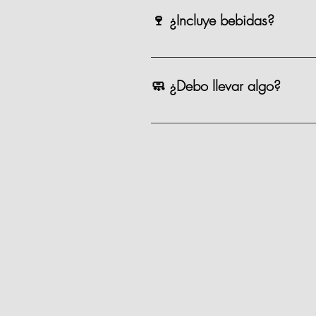
equipo te apoyará para alcanzarn
🍷 ¿Incluye bebidas?
Incluye una copa de vino o cerveza
🧼 ¿Debo llevar algo?
No, tú solo llegas con ganas de coc
Recomendamos venir con pelo recog