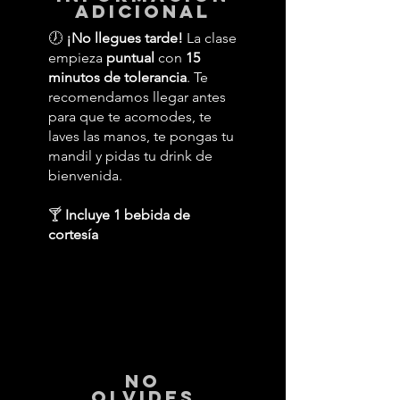
adicional
🕖
¡No llegues tarde!
La clase
empieza
puntual
con
15
minutos de tolerancia
. Te
recomendamos llegar antes
para que te acomodes, te
laves las manos, te pongas tu
mandil y pidas tu drink de
bienvenida.
🍸
Incluye 1 bebida de
cortesía
No
Olvides