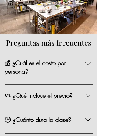
Preguntas más frecuentes
💰 ¿Cuál es el costo por
persona?
La mayoría de nuestras opciones tienen un
precio de $1,590 MXN por persona,
🧼 ¿Qué incluye el precio?
existen algunas clases especiales que
pueden variar de precio como los eventos
Chef, ingredientes, mandil, bebida,
especiales.
materiales, limpieza y servicio.
🕒 ¿Cuánto dura la clase?
Entre 2.5 y 3 horas.