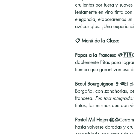
crujientes por fuera y suaves 
lentamente en vino tinto con
elegancia, elaboraremos un 
azúcar glas. ¡Una experienci
📋 Menú de la Clase:
Papas a la Francesa 🥔🇫🇷
doblemente fritas para logra
tiempo que garantizan ese d
Bœuf Bourguignon 🍷🥩
El p
Borgoña, con zanahorias, ceb
francesa. 
Fun fact integrado:
tintos, los mismos que dan v
Pastel Mil Hojas 🎂🍮
Cerramo
hasta volverse doradas y cru