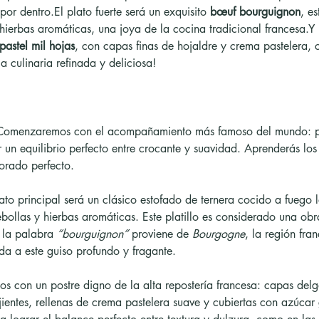
por dentro.El plato fuerte será un exquisito 
bœuf bourguignon
, e
 hierbas aromáticas, una joya de la cocina tradicional francesa.Y 
pastel mil hojas
, con capas finas de hojaldre y crema pastelera, 
a culinaria refinada y deliciosa!
Comenzaremos con el acompañamiento más famoso del mundo: p
r un equilibrio perfecto entre crocante y suavidad. Aprenderás los
orado perfecto.
lato principal será un clásico estofado de ternera cocido a fuego l
ollas y hierbas aromáticas. Este platillo es considerado una obr
 la palabra 
“bourguignon”
 proviene de 
Bourgogne
, la región fra
ida a este guiso profundo y fragante.
s con un postre digno de la alta repostería francesa: capas del
jientes, rellenas de crema pastelera suave y cubiertas con azúcar