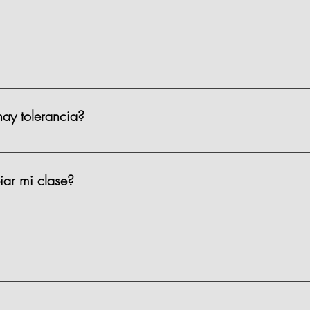
iso 2, Prado Norte 420, en Lomas de Chapultepec, CDMX. Puedes 
ar?
 el sótano 1 de la plaza. Costo: $35 por hora. También hay Parqu
ay tolerancia?
 a la hora asignada del evento. Hay una tolerancia de 15 minutos
dan acomodar y pedir su drink de bienvenida.
ar mi clase?
con al menos 72 horas de anticipación. Después de ese plazo, no 
15–20 minutos, te puedes integrar, pero es probable que te pierdas 
os.