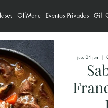
lases
OffMenu
Eventos Privados
Gift 
jue, 04 jun
  |  
Sab
Franc