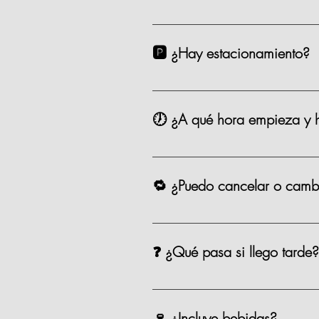
Estamos en Andador Prado Norte P
taxi. 🗺️ Google Maps Como Lleg
🅿️ ¿Hay estacionamiento?
Sí. Contamos con valet parking en
🕖 ¿A qué hora empieza y h
Las clases comienzan puntualmente
para aprovechar todo, que se pue
🔁 ¿Puedo cancelar o cambi
Sí, puedes cancelar o reagendar 
❓ ¿Qué pasa si llego tarde?
Si llegas después de los primeros 
equipo te apoyará para alcanzarn
🍷 ¿Incluye bebidas?