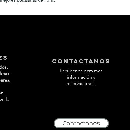
 mejores 
pâtisseries
 de París.
es
contactanos
dos
,
Escribenos para mas
levar
información y
seras.
reservaciones.
or
en la
Contactanos