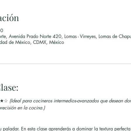
ación
00
rte, Avenida Prado Norte 420, Lomas - Virreyes, Lomas de Chapu
udad de México, CDMX, México
lase:
★☆ 
(Ideal para cocineros intermedios-avanzados que desean dom
recisión en la cocina.)
u paladar. En esta clase aprenderás a dominar la textura perfecta