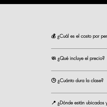
💰 ¿Cuál es el costo por pe
La mayoría de nuestras opciones t
precio como los eventos especiale
🧼 ¿Qué incluye el precio?
Chef, ingredientes, mandil, bebida,
🕒 ¿Cuánto dura la clase?
Entre 2.5 y 3 horas.
📍 ¿Dónde están ubicados 