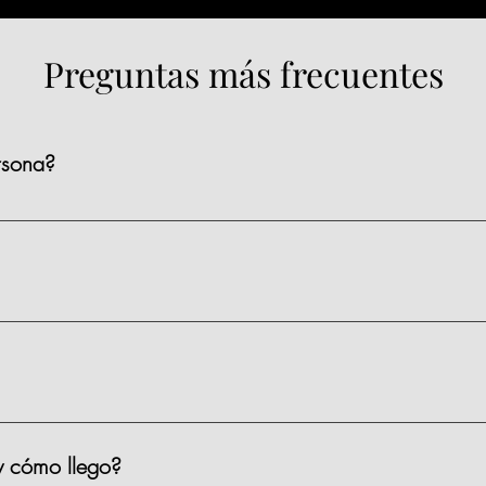
Preguntas más frecuentes
rsona?
ienen un precio de $1,590 MXN por persona, existen algunas clas
s.
 materiales, limpieza y servicio.
y cómo llego?