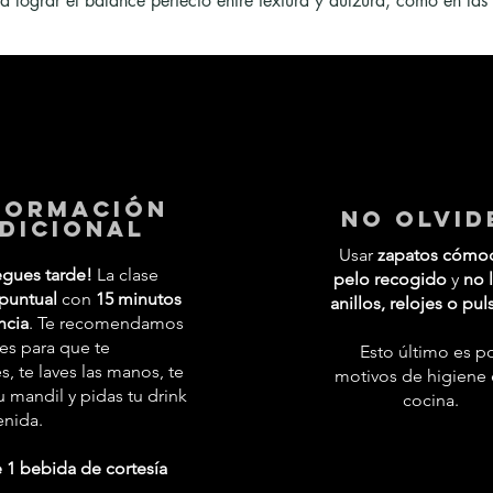
a lograr el balance perfecto entre textura y dulzura, como en las
formación
No Olvid
dicional
Usar
zapatos cómo
egues tarde!
La clase
pelo recogido
y
no l
puntual
con
15 minutos
anillos, relojes o pul
ncia
. Te recomendamos
tes para que te
Esto último es p
 te laves las manos, te
motivos de higiene 
 mandil y pidas tu drink
cocina.
enida.
 1 bebida de cortesía