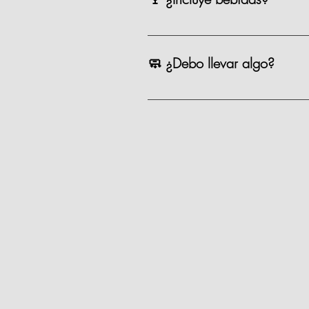
Incluye una copa de vino o cerveza
🧼 ¿Debo llevar algo?
No, tú solo llegas con ganas de coc
Recomendamos venir con pelo recog