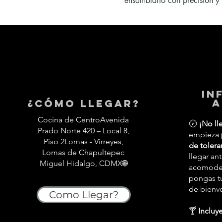
ensamblarlo con precisión y 
in
a
¿Cómo llegar?
Cocina de CentroAvenida
🕖
¡No ll
Prado Norte 420 – Local 8,
empieza
Piso 2Lomas - Virreyes,
de tolera
Lomas de Chapultepec
llegar an
Miguel Hidalgo, CDMX🌐
acomodes,
pongas tu
de bienv
Como Llegar?
🍸
Incluye