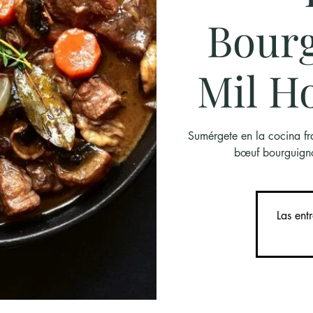
Bour
Mil H
Sumérgete en la cocina fr
bœuf bourguigno
Las ent