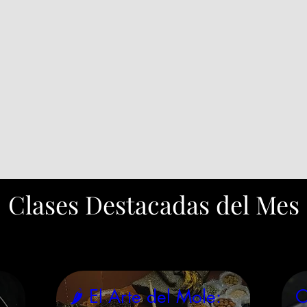
Clases Destacadas del Mes
🌶️ El Arte del Mole:
O