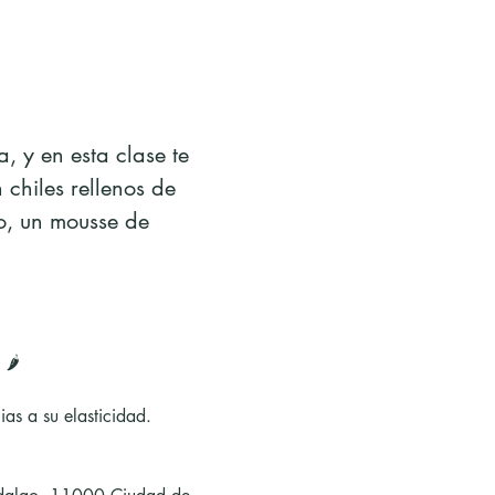
 y en esta clase te 
chiles rellenos de 
o, un mousse de 
🌶️
ias a su elasticidad.