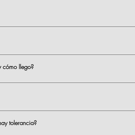
s.
 materiales, limpieza y servicio.
y cómo llego?
iso 2, Prado Norte 420, en Lomas de Chapultepec, CDMX. Puedes 
ar?
 el sótano 1 de la plaza. Costo: $35 por hora. También hay Parqu
ay tolerancia?