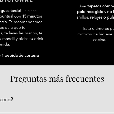
Usar
zapatos cómo
egues tarde!
La clase
pelo recogido
y
no l
puntual
con
15 minutos
anillos, relojes o pul
ncia
. Te recomendamos
tes para que te
Esto último es p
 te laves las manos, te
motivos de higiene 
 mandil y pidas tu drink
cocina.
enida.
 1 bebida de cortesía
Preguntas más frecuentes
rsona?
ienen un precio de $1,590 MXN por persona, existen algunas clas