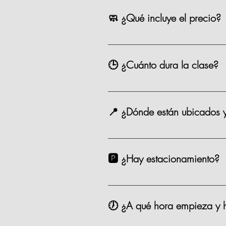
precio como los eventos especiale
🧼 ¿Qué incluye el precio?
Chef, ingredientes, mandil, bebida,
🕒 ¿Cuánto dura la clase?
Entre 2.5 y 3 horas.
📍 ¿Dónde están ubicados 
Estamos en Andador Prado Norte P
taxi. 🗺️ Google Maps Como Lleg
🅿️ ¿Hay estacionamiento?
Sí. Contamos con valet parking en
🕖 ¿A qué hora empieza y h