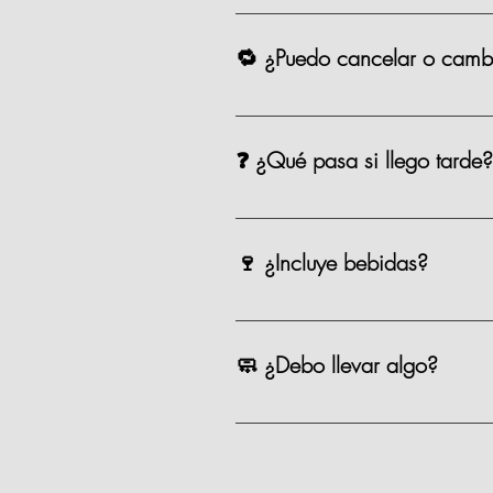
Las clases comienzan puntualmente
para aprovechar todo, que se pue
🔁 ¿Puedo cancelar o cambi
Sí, puedes cancelar o reagendar 
❓ ¿Qué pasa si llego tarde?
Si llegas después de los primeros 
equipo te apoyará para alcanzarn
🍷 ¿Incluye bebidas?
Incluye una copa de vino o cerveza
🧼 ¿Debo llevar algo?
No, tú solo llegas con ganas de coc
Recomendamos venir con pelo recog