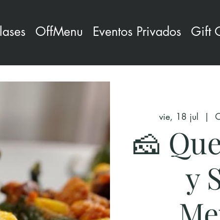
lases
OffMenu
Eventos Privados
Gift 
vie, 18 jul
  |  
C
🧀 Que
y 
Me