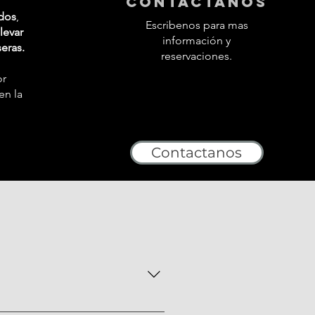
contactanos
dos
,
Escribenos para mas
levar
información y
seras.
reservaciones.
or
en la
Contactanos
es especiales que pueden variar de