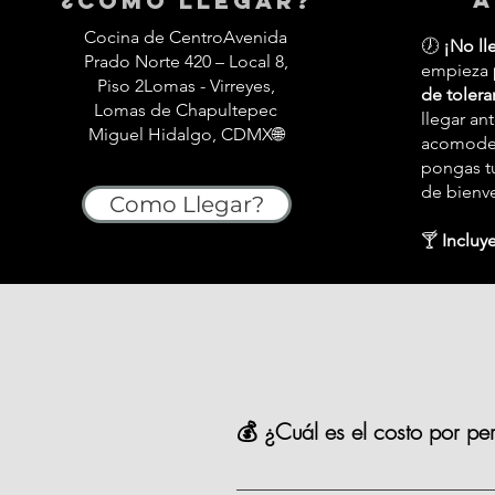
¿Cómo llegar?
Cocina de CentroAvenida
🕖
¡No ll
Prado Norte 420 – Local 8,
empieza
Piso 2Lomas - Virreyes,
de tolera
Lomas de Chapultepec
llegar an
Miguel Hidalgo, CDMX🌐
acomodes,
pongas tu
de bienv
Como Llegar?
🍸
Incluye
💰 ¿Cuál es el costo por pe
La mayoría de nuestras opciones t