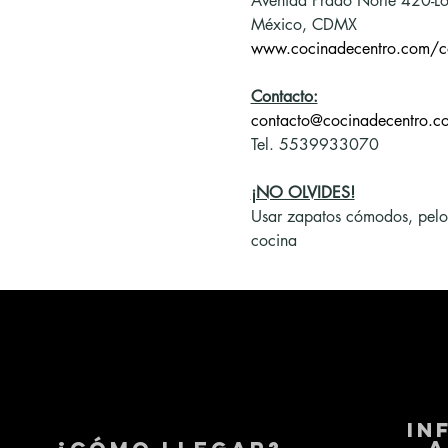
Avenida Prado Norte 420-Lo
México, CDMX
www.cocinadecentro.com/c
Contacto:
contacto@cocinadecentro.c
Tel. 5539933070
¡NO OLVIDES!
Usar zapatos cómodos, pelo re
cocina
in
a