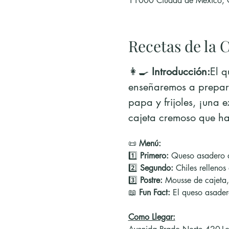
11000 Ciudad de México,
Recetas de la C
👩‍🍳 
Introducción:
El q
enseñaremos a prepara
papa y frijoles, ¡una 
cajeta cremoso que har
📜 
Menú:
1️⃣ 
Primero:
 Queso asadero d
2️⃣ 
Segundo:
 Chiles rellenos
3️⃣ 
Postre:
 Mousse de cajeta,
📖 
Fun Fact:
 El queso asader
Como Llegar: