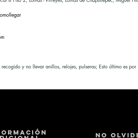
cal 8 Piso 2, Lomas - Virreyes, Lomas de Chapultepec, Miguel 
omollegar
om
cogido y no llevar anillos, relojes, pulseras; Esto último es por 
formación
No Olvid
dicional