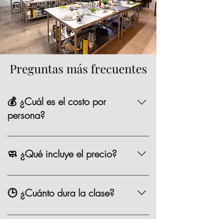
Preguntas más frecuentes
💰 ¿Cuál es el costo por
persona?
La mayoría de nuestras opciones tienen un
precio de $1,590 MXN por persona,
🧼 ¿Qué incluye el precio?
existen algunas clases especiales que
pueden variar de precio como los eventos
Chef, ingredientes, mandil, bebida,
especiales.
materiales, limpieza y servicio.
🕒 ¿Cuánto dura la clase?
Entre 2.5 y 3 horas.