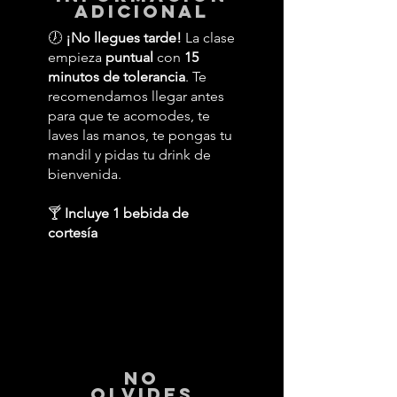
adicional
🕖
¡No llegues tarde!
La clase
empieza
puntual
con
15
minutos de tolerancia
. Te
recomendamos llegar antes
para que te acomodes, te
laves las manos, te pongas tu
mandil y pidas tu drink de
bienvenida.
🍸
Incluye 1 bebida de
cortesía
No
Olvides