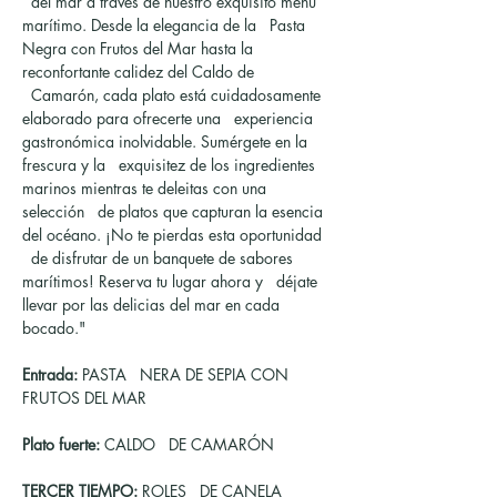
  del mar a través de nuestro exquisito menú 
marítimo. Desde la elegancia de la   Pasta 
Negra con Frutos del Mar hasta la 
reconfortante calidez del Caldo de 
  Camarón, cada plato está cuidadosamente 
elaborado para ofrecerte una   experiencia 
gastronómica inolvidable. Sumérgete en la 
frescura y la   exquisitez de los ingredientes 
marinos mientras te deleitas con una 
selección   de platos que capturan la esencia 
del océano. ¡No te pierdas esta oportunidad 
  de disfrutar de un banquete de sabores 
marítimos! Reserva tu lugar ahora y   déjate 
llevar por las delicias del mar en cada 
bocado."
Entrada:
 PASTA   NERA DE SEPIA CON 
FRUTOS DEL MAR
Plato fuerte: 
CALDO   DE CAMARÓN
TERCER TIEMPO:
 ROLES   DE CANELA