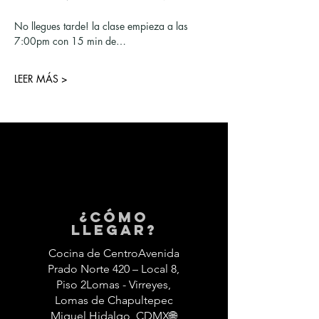
No llegues tarde! la clase empieza a las 
7:00pm con 15 min de…
LEER MÁS >
¿Cómo
llegar?
Cocina de CentroAvenida
Prado Norte 420 – Local 8,
Piso 2Lomas - Virreyes,
Lomas de Chapultepec
Miguel Hidalgo, CDMX🌐