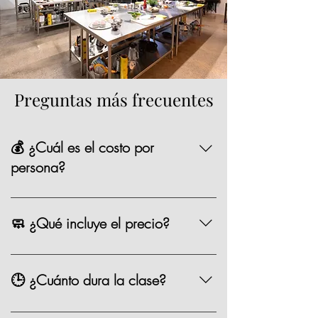
Preguntas más frecuentes
💰 ¿Cuál es el costo por
persona?
La mayoría de nuestras opciones tienen un
precio de $1,590 MXN por persona,
🧼 ¿Qué incluye el precio?
existen algunas clases especiales que
pueden variar de precio como los eventos
Chef, ingredientes, mandil, bebida,
especiales.
materiales, limpieza y servicio.
🕒 ¿Cuánto dura la clase?
Entre 2.5 y 3 horas.