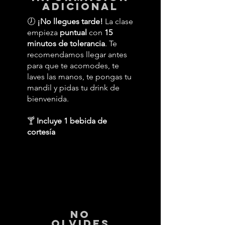
adicional
🕖
¡No llegues tarde!
La clase
empieza
puntual
con
15
minutos de tolerancia
. Te
recomendamos llegar antes
para que te acomodes, te
laves las manos, te pongas tu
mandil y pidas tu drink de
bienvenida.
🍸
Incluye 1 bebida de
cortesía
No
Olvides