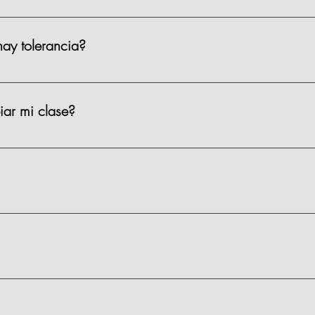
 el sótano 1 de la plaza. Costo: $35 por hora. También hay Parqu
ay tolerancia?
 a la hora asignada del evento. Hay una tolerancia de 15 minutos
dan acomodar y pedir su drink de bienvenida.
ar mi clase?
con al menos 72 horas de anticipación. Después de ese plazo, no 
15–20 minutos, te puedes integrar, pero es probable que te pierdas 
os.
. Puedes adquirir bebidas adicionales en el lugar con nuestro per