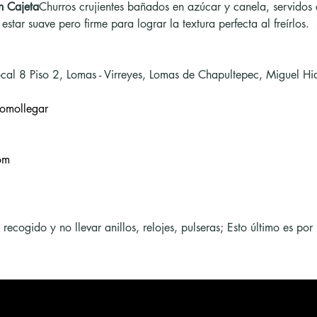
n Cajeta
Churros crujientes bañados en azúcar y canela, servidos
star suave pero firme para lograr la textura perfecta al freírlos.
cal 8 Piso 2, Lomas - Virreyes, Lomas de Chapultepec, Miguel 
omollegar
om
cogido y no llevar anillos, relojes, pulseras; Esto último es por 