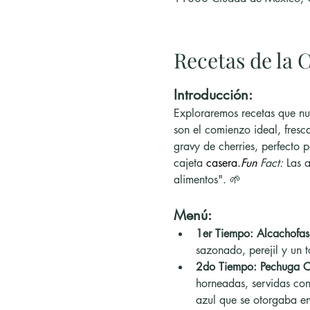
Recetas de la C
Introducción:
Exploraremos recetas que nun
son el comienzo ideal, fres
gravy de cherries, perfecto 
cajeta 
casera.
Fun
 Fact:
 Las 
alimentos". 🌱
Menú:
1er Tiempo:
Alcachofas
sazonado, perejil y un t
2do Tiempo:
Pechuga C
horneadas, servidas con
azul que se otorgaba en 