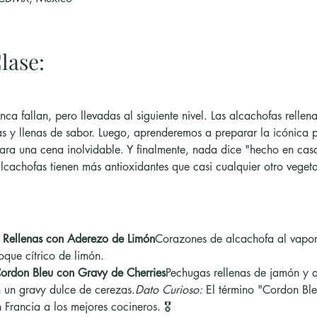
lase:
ca fallan, pero llevadas al siguiente nivel. Las alcachofas relle
cas y llenas de sabor. Luego, aprenderemos a preparar la icónica
para una cena inolvidable. Y finalmente, nada dice "hecho en ca
alcachofas tienen más antioxidantes que casi cualquier otro veget
 Rellenas con Aderezo de Limón
Corazones de alcachofa al vapor,
oque cítrico de limón.
ordon Bleu con Gravy de Cherries
Pechugas rellenas de jamón y 
 un gravy dulce de cerezas.
Dato Curioso:
 El término "Cordon Ble
Francia a los mejores cocineros. 🎖️