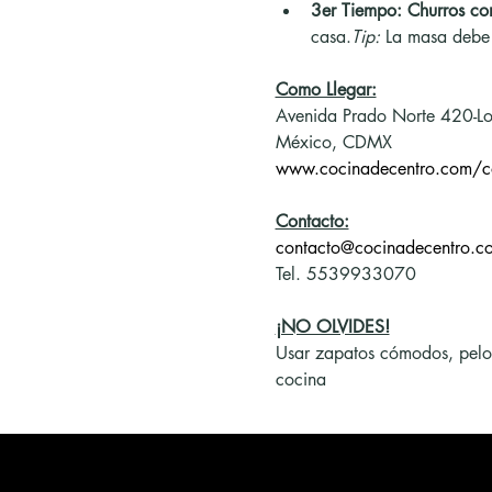
3er Tiempo:
Churros co
casa.
Tip:
 La masa debe e
Como Llegar:
Avenida Prado Norte 420-Lo
México, CDMX
www.cocinadecentro.com/c
Contacto:
contacto@cocinadecentro.c
Tel. 5539933070
¡NO OLVIDES!
Usar zapatos cómodos, pelo re
cocina