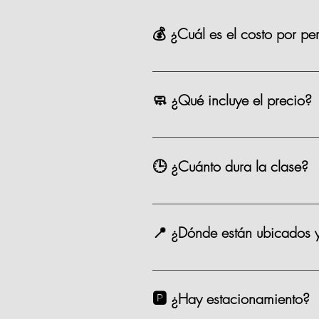
💰 ¿Cuál es el costo por pe
La mayoría de nuestras opciones t
precio como los eventos especiale
🧼 ¿Qué incluye el precio?
Chef, ingredientes, mandil, bebida,
🕒 ¿Cuánto dura la clase?
Entre 2.5 y 3 horas.
📍 ¿Dónde están ubicados 
Estamos en Andador Prado Norte P
taxi. 🗺️ Google Maps Como Lleg
🅿️ ¿Hay estacionamiento?