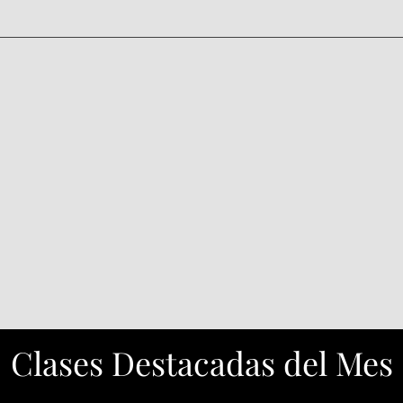
inar. Nosotros te damos mandil (prestado), utensilios, ingredientes
ido, zapatos comodos y sin anillos o relojes.
Clases Destacadas del Mes