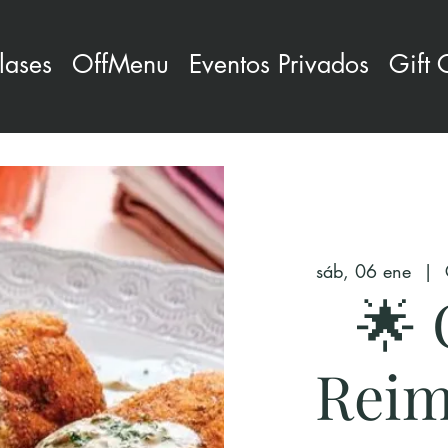
lases
OffMenu
Eventos Privados
Gift 
sáb, 06 ene
  |  
🌟 
Reim