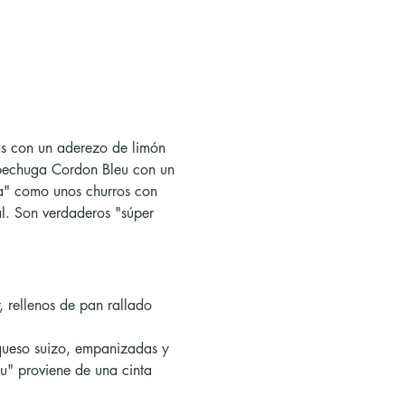
nas con un aderezo de limón 
 pechuga Cordon Bleu con un 
sa" como unos churros con 
al. Son verdaderos "súper 
 rellenos de pan rallado 
queso suizo, empanizadas y 
u" proviene de una cinta 