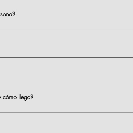
rsona?
ienen un precio de $1,590 MXN por persona, existen algunas clas
s.
 materiales, limpieza y servicio.
y cómo llego?
iso 2, Prado Norte 420, en Lomas de Chapultepec, CDMX. Puedes 
ar?