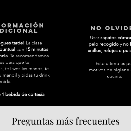
formación
No Olvid
dicional
Usar
zapatos cómo
egues tarde!
La clase
pelo recogido
y
no l
puntual
con
15 minutos
anillos, relojes o pul
ncia
. Te recomendamos
tes para que te
Esto último es p
 te laves las manos, te
motivos de higiene 
 mandil y pidas tu drink
cocina.
enida.
 1 bebida de cortesía
Preguntas más frecuentes