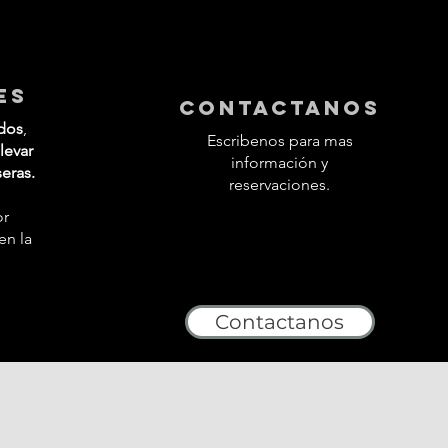
es
contactanos
dos
,
Escribenos para mas
levar
información y
seras.
reservaciones.
or
en la
Contactanos