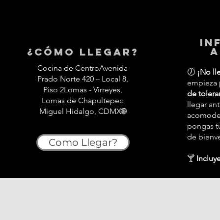
in
a
¿Cómo llegar?
Cocina de CentroAvenida
🕖
¡No ll
Prado Norte 420 – Local 8,
empieza
Piso 2Lomas - Virreyes,
de tolera
Lomas de Chapultepec
llegar an
Miguel Hidalgo, CDMX🌐
acomodes,
pongas tu
de bienv
Como Llegar?
🍸
Incluye