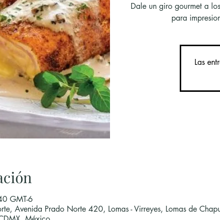
Dale un giro gourmet a lo
para impresio
Las ent
ación
:40 GMT-6
rte, Avenida Prado Norte 420, Lomas - Virreyes, Lomas de Chapu
 CDMX, México