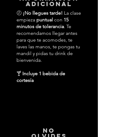
adicional
🕖
¡No llegues tarde!
La clase
empieza
puntual
con
15
minutos de tolerancia
. Te
recomendamos llegar antes
para que te acomodes, te
laves las manos, te pongas tu
mandil y pidas tu drink de
bienvenida.
🍸
Incluye 1 bebida de
cortesía
No
Olvides