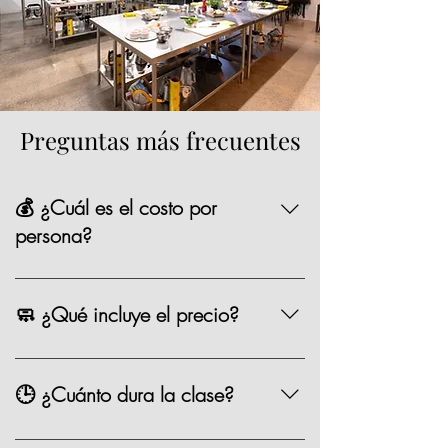
Preguntas más frecuentes
💰 ¿Cuál es el costo por
persona?
La mayoría de nuestras opciones tienen un
precio de $1,590 MXN por persona,
🧼 ¿Qué incluye el precio?
existen algunas clases especiales que
pueden variar de precio como los eventos
Chef, ingredientes, mandil, bebida,
especiales.
materiales, limpieza y servicio.
🕒 ¿Cuánto dura la clase?
Entre 2.5 y 3 horas.