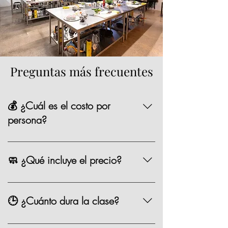
Preguntas más frecuentes
💰 ¿Cuál es el costo por
persona?
La mayoría de nuestras opciones tienen un
precio de $1,590 MXN por persona,
🧼 ¿Qué incluye el precio?
existen algunas clases especiales que
pueden variar de precio como los eventos
Chef, ingredientes, mandil, bebida,
especiales.
materiales, limpieza y servicio.
🕒 ¿Cuánto dura la clase?
Entre 2.5 y 3 horas.