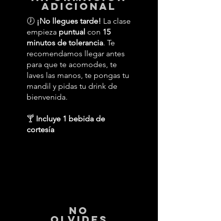
adicional
🕖
¡No llegues tarde!
La clase
empieza
puntual
con
15
minutos de tolerancia
. Te
recomendamos llegar antes
para que te acomodes, te
laves las manos, te pongas tu
mandil y pidas tu drink de
bienvenida.
🍸
Incluye 1 bebida de
cortesía
No
Olvides