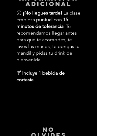
adicional
🕖
¡No llegues tarde!
La clase
empieza
puntual
con
15
minutos de tolerancia
. Te
recomendamos llegar antes
para que te acomodes, te
laves las manos, te pongas tu
mandil y pidas tu drink de
bienvenida.
🍸
Incluye 1 bebida de
cortesía
No
Olvides