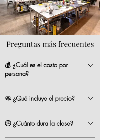
Preguntas más frecuentes
💰 ¿Cuál es el costo por
persona?
La mayoría de nuestras opciones tienen un
precio de $1,590 MXN por persona,
🧼 ¿Qué incluye el precio?
existen algunas clases especiales que
pueden variar de precio como los eventos
Chef, ingredientes, mandil, bebida,
especiales.
materiales, limpieza y servicio.
🕒 ¿Cuánto dura la clase?
Entre 2.5 y 3 horas.