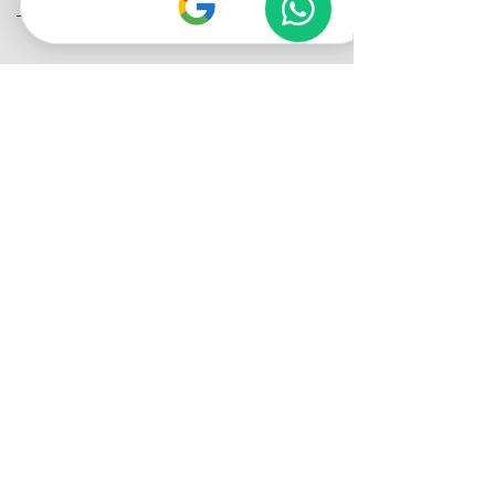
No, tú solo llegas con ganas de cocinar.
Nosotros te damos mandil (prestado),
utensilios, ingredientes y todo lo necesario.
Recomendamos venir con pelo recogido,
Clases Destacadas del Mes
zapatos comodos y sin anillos o relojes.
Sabores de Francia:
Papas, Bœuf
Bourguignon & Mil
Hojas 🥔🍷🎂
jue, 06 ago
Compra tus entradas
Entradas agotadas