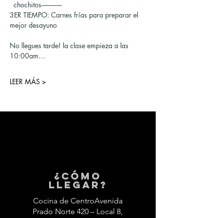
  chochitos--------------
3ER TIEMPO: Carnes frías para preparar el 
mejor desayuno
No llegues tarde! la clase empieza a las 
10:00am…
LEER MÁS >
¿Cómo
llegar?
Cocina de CentroAvenida
Prado Norte 420 – Local 8,