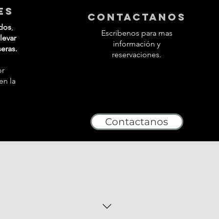
es
contactanos
dos
,
Escribenos para mas
levar
información y
seras.
reservaciones.
or
en la
Contactanos