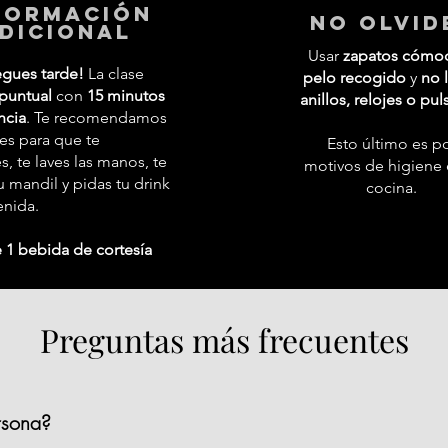
formación
No Olvid
dicional
Usar
zapatos cómo
egues tarde!
La clase
pelo recogido
y
no l
puntual
con
15 minutos
anillos, relojes o pul
ncia
. Te recomendamos
tes para que te
Esto último es p
 te laves las manos, te
motivos de higiene 
 mandil y pidas tu drink
cocina.
enida.
 1 bebida de cortesía
Preguntas más frecuentes
rsona?