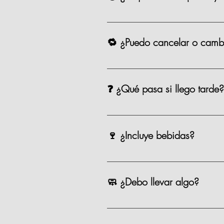
Las clases comienzan puntualmente
para aprovechar todo, que se pue
🔁 ¿Puedo cancelar o cambi
Sí, puedes cancelar o reagendar 
❓ ¿Qué pasa si llego tarde?
Si llegas después de los primeros 
equipo te apoyará para alcanzarn
🍷 ¿Incluye bebidas?
Incluye una copa de vino o cerveza
🧼 ¿Debo llevar algo?
No, tú solo llegas con ganas de coc
Recomendamos venir con pelo recog