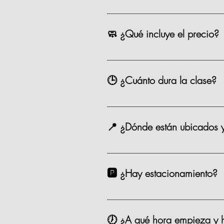
La mayoría de nuestras opciones t
precio como los eventos especiale
🧼 ¿Qué incluye el precio?
Chef, ingredientes, mandil, bebida,
🕒 ¿Cuánto dura la clase?
Entre 2.5 y 3 horas.
📍 ¿Dónde están ubicados 
Estamos en Andador Prado Norte P
taxi. 🗺️ Google Maps Como Lleg
🅿️ ¿Hay estacionamiento?
Sí. Contamos con valet parking en
🕖 ¿A qué hora empieza y h