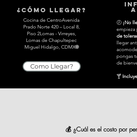
in
a
¿Cómo llegar?
Cocina de CentroAvenida
🕖
¡No ll
Prado Norte 420 – Local 8,
empieza
Piso 2Lomas - Virreyes,
de tolera
Lomas de Chapultepec
llegar an
Miguel Hidalgo, CDMX🌐
acomodes,
pongas tu
de bienv
Como Llegar?
🍸
Incluye
💰 ¿Cuál es el costo por pe