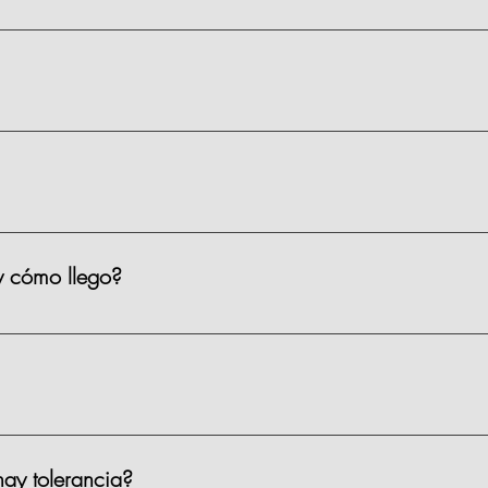
ienen un precio de $1,590 MXN por persona, existen algunas clas
s.
 materiales, limpieza y servicio.
y cómo llego?
iso 2, Prado Norte 420, en Lomas de Chapultepec, CDMX. Puedes 
ar?
 el sótano 1 de la plaza. Costo: $35 por hora. También hay Parqu
ay tolerancia?