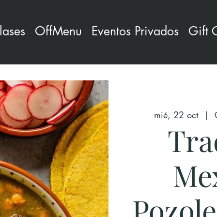
lases
OffMenu
Eventos Privados
Gift 
mié, 22 oct
  |  
Tra
Mex
Pozole