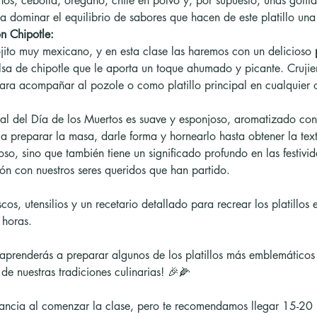
os, cebolla, orégano, chile en polvo y, por supuesto, unas gotita
a dominar el equilibrio de sabores que hacen de este platillo una 
n Chipotle:
ojito muy mexicano, y en esta clase las haremos con un delicioso 
 de chipotle que le aporta un toque ahumado y picante. Crujient
para acompañar al pozole o como platillo principal en cualquier 
nal del Día de los Muertos es suave y esponjoso, aromatizado con
a preparar la masa, darle forma y hornearlo hasta obtener la text
oso, sino que también tiene un significado profundo en las festiv
ón con nuestros seres queridos que han partido.
scos, utensilios y un recetario detallado para recrear los platillos 
 horas.
 aprenderás a preparar algunos de los platillos más emblemáticos
e nuestras tradiciones culinarias! 🎉🌽
ancia al comenzar la clase, pero te recomendamos llegar 15-20