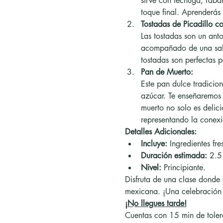
sirve con lechuga, rában
toque final. Aprenderás 
Tostadas de Picadillo co
Las tostadas son un ant
acompañado de una salsa
tostadas son perfectas 
Pan de Muerto:
Este pan dulce tradicio
azúcar. Te enseñaremos 
muerto no solo es delici
representando la conexi
Detalles Adicionales:
Incluye:
 Ingredientes fre
Duración estimada:
 2.5
Nivel:
 Principiante.
Disfruta de una clase donde
mexicana. ¡Una celebración d
¡No llegues tarde!
Cuentas con 15 min de toler