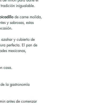
s de limón para darle el 
tradición inigualable.
picadillo
 de carne molida, 
es y sabrosas, estas 
ocasión.
 azahar y cubierto de 
ura perfecta. El pan de 
idades mexicanas, 
en casa.
 de la gastronomía 
 min antes de comenzar 