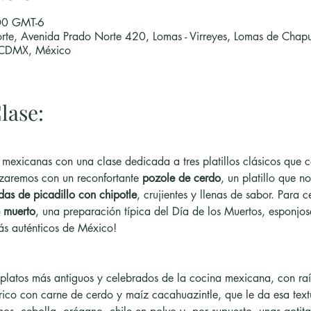
00 GMT-6
rte, Avenida Prado Norte 420, Lomas - Virreyes, Lomas de Chapu
 CDMX, México
lase:
 mexicanas con una clase dedicada a tres platillos clásicos que c
aremos con un reconfortante 
pozole de cerdo
, un platillo que no
das de picadillo con chipotle
, crujientes y llenas de sabor. Para 
 muerto
, una preparación típica del Día de los Muertos, esponjos
ás auténticos de México!
 platos más antiguos y celebrados de la cocina mexicana, con raí
ico con carne de cerdo y maíz cacahuazintle, que le da esa textur