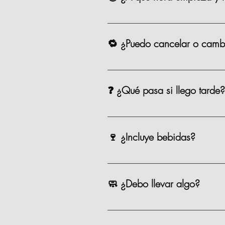
Las clases comienzan puntualmente
para aprovechar todo, que se pue
🔁 ¿Puedo cancelar o cambi
Sí, puedes cancelar o reagendar 
❓ ¿Qué pasa si llego tarde?
Si llegas después de los primeros 
equipo te apoyará para alcanzarn
🍷 ¿Incluye bebidas?
Incluye una copa de vino o cerveza
🧼 ¿Debo llevar algo?
No, tú solo llegas con ganas de coc
Recomendamos venir con pelo recog