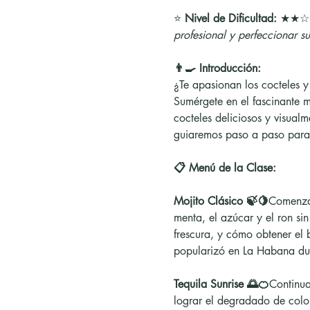
⭐ 
Nivel de Dificultad:
 ★★☆
profesional y perfeccionar s
👨‍🍳 Introducción:
¿Te apasionan los cocteles y
Sumérgete en el fascinante 
cocteles deliciosos y visual
guiaremos paso a paso para 
📋 Menú de la Clase:
Mojito Clásico 🍃🍋
Comenzar
menta, el azúcar y el ron sin
frescura, y cómo obtener el b
popularizó en La Habana dur
Tequila Sunrise 🌅🍊
Continua
lograr el degradado de colo