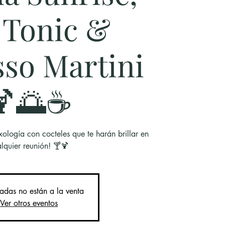
 Tonic &
sso Martini
🍹🌅☕
xología con cocteles que te harán brillar en
lquier reunión! 🍸🍹
radas no están a la venta
Ver otros eventos