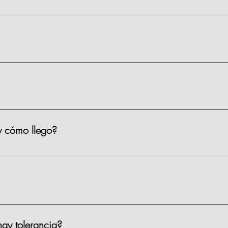
ienen un precio de $1,590 MXN por persona, existen algunas clas
s.
 materiales, limpieza y servicio.
y cómo llego?
iso 2, Prado Norte 420, en Lomas de Chapultepec, CDMX. Puedes 
ar?
 el sótano 1 de la plaza. Costo: $35 por hora. También hay Parqu
ay tolerancia?