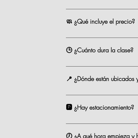
La mayoría de nuestras opciones t
precio como los eventos especiale
🧼 ¿Qué incluye el precio?
Chef, ingredientes, mandil, bebida,
🕒 ¿Cuánto dura la clase?
Entre 2.5 y 3 horas.
📍 ¿Dónde están ubicados 
Estamos en Andador Prado Norte P
taxi. 🗺️ Google Maps Como Lleg
🅿️ ¿Hay estacionamiento?
Sí. Contamos con valet parking en
🕖 ¿A qué hora empieza y h