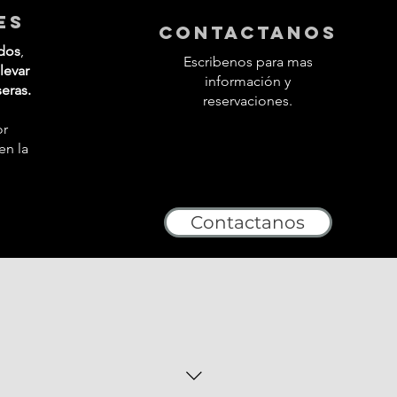
es
contactanos
dos
,
Escribenos para mas
levar
información y
seras.
reservaciones.
or
en la
Contactanos