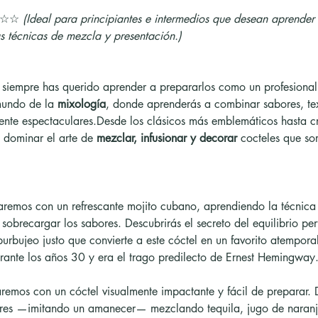
☆☆ 
(Ideal para principiantes e intermedios que desean aprender 
us técnicas de mezcla y presentación.)
 siempre has querido aprender a prepararlos como un profesional? 
mundo de la 
mixología
, donde aprenderás a combinar sabores, tex
mente espectaculares.Desde los clásicos más emblemáticos hasta c
dominar el arte de 
mezclar, infusionar y decorar
 cocteles que so
emos con un refrescante mojito cubano, aprendiendo la técnica p
 sobrecargar los sabores. Descubrirás el secreto del equilibrio per
urbujeo justo que convierte a este cóctel en un favorito atemporal
ante los años 30 y era el trago predilecto de Ernest Hemingway
remos con un cóctel visualmente impactante y fácil de preparar. 
res —imitando un amanecer— mezclando tequila, jugo de naranja