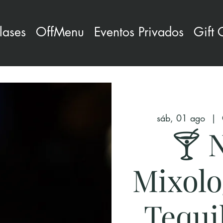
lases
OffMenu
Eventos Privados
Gift 
sáb, 01 ago
  |  
🍸 
Mixolo
Tequi