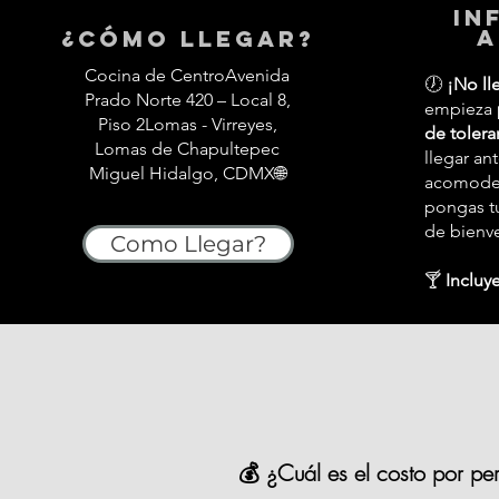
in
a
¿Cómo llegar?
Cocina de CentroAvenida
🕖
¡No ll
Prado Norte 420 – Local 8,
empieza
Piso 2Lomas - Virreyes,
de tolera
Lomas de Chapultepec
llegar an
Miguel Hidalgo, CDMX🌐
acomodes,
pongas tu
de bienv
Como Llegar?
🍸
Incluye
💰 ¿Cuál es el costo por pe