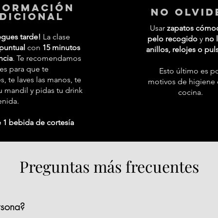
formación
No Olvid
dicional
Usar
zapatos cómo
egues tarde!
La clase
pelo recogido
y
no l
puntual
con
15 minutos
anillos, relojes o pul
ncia
. Te recomendamos
tes para que te
Esto último es p
 te laves las manos, te
motivos de higiene 
 mandil y pidas tu drink
cocina.
enida.
 1 bebida de cortesía
Preguntas más frecuentes
rsona?