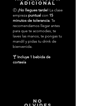
adicional
🕖
¡No llegues tarde!
La clase
empieza
puntual
con
15
minutos de tolerancia
. Te
recomendamos llegar antes
para que te acomodes, te
laves las manos, te pongas tu
mandil y pidas tu drink de
bienvenida.
🍸
Incluye 1 bebida de
cortesía
No
Olvides