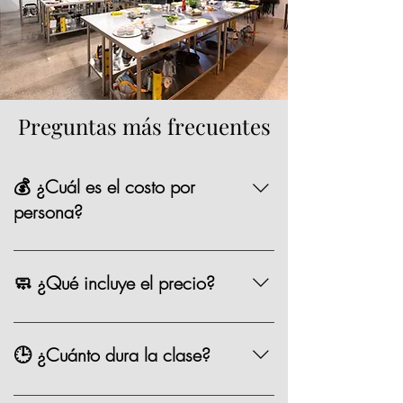
Preguntas más frecuentes
💰 ¿Cuál es el costo por
persona?
La mayoría de nuestras opciones tienen un
precio de $1,590 MXN por persona,
🧼 ¿Qué incluye el precio?
existen algunas clases especiales que
pueden variar de precio como los eventos
Chef, ingredientes, mandil, bebida,
especiales.
materiales, limpieza y servicio.
🕒 ¿Cuánto dura la clase?
Entre 2.5 y 3 horas.