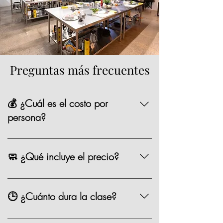
Preguntas más frecuentes
💰 ¿Cuál es el costo por
persona?
La mayoría de nuestras opciones tienen un
precio de $1,590 MXN por persona,
🧼 ¿Qué incluye el precio?
existen algunas clases especiales que
pueden variar de precio como los eventos
Chef, ingredientes, mandil, bebida,
especiales.
materiales, limpieza y servicio.
🕒 ¿Cuánto dura la clase?
Entre 2.5 y 3 horas.