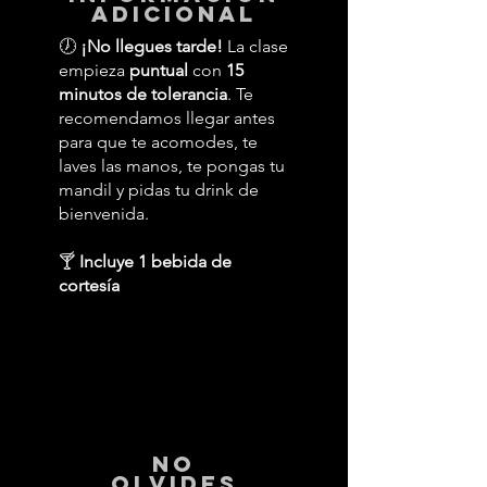
adicional
🕖
¡No llegues tarde!
La clase
empieza
puntual
con
15
minutos de tolerancia
. Te
recomendamos llegar antes
para que te acomodes, te
laves las manos, te pongas tu
mandil y pidas tu drink de
bienvenida.
🍸
Incluye 1 bebida de
cortesía
No
Olvides