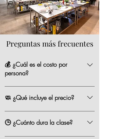
Preguntas más frecuentes
💰 ¿Cuál es el costo por
persona?
La mayoría de nuestras opciones tienen un
precio de $1,590 MXN por persona,
🧼 ¿Qué incluye el precio?
existen algunas clases especiales que
pueden variar de precio como los eventos
Chef, ingredientes, mandil, bebida,
especiales.
materiales, limpieza y servicio.
🕒 ¿Cuánto dura la clase?
Entre 2.5 y 3 horas.