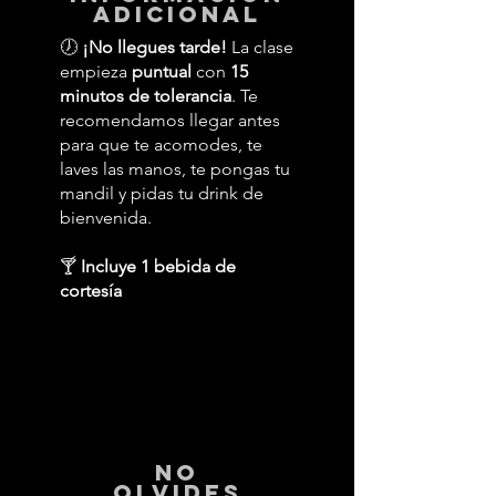
adicional
🕖
¡No llegues tarde!
La clase
empieza
puntual
con
15
minutos de tolerancia
. Te
recomendamos llegar antes
para que te acomodes, te
laves las manos, te pongas tu
mandil y pidas tu drink de
bienvenida.
🍸
Incluye 1 bebida de
cortesía
No
Olvides