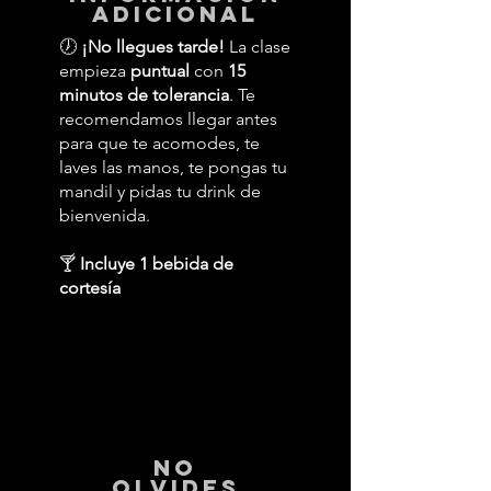
adicional
🕖
¡No llegues tarde!
La clase
empieza
puntual
con
15
minutos de tolerancia
. Te
recomendamos llegar antes
para que te acomodes, te
laves las manos, te pongas tu
mandil y pidas tu drink de
bienvenida.
🍸
Incluye 1 bebida de
cortesía
No
Olvides