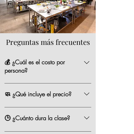
Preguntas más frecuentes
💰 ¿Cuál es el costo por
persona?
La mayoría de nuestras opciones tienen un
precio de $1,590 MXN por persona,
🧼 ¿Qué incluye el precio?
existen algunas clases especiales que
pueden variar de precio como los eventos
Chef, ingredientes, mandil, bebida,
especiales.
materiales, limpieza y servicio.
🕒 ¿Cuánto dura la clase?
Entre 2.5 y 3 horas.