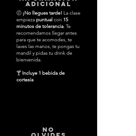
adicional
🕖
¡No llegues tarde!
La clase
empieza
puntual
con
15
minutos de tolerancia
. Te
recomendamos llegar antes
para que te acomodes, te
laves las manos, te pongas tu
mandil y pidas tu drink de
bienvenida.
🍸
Incluye 1 bebida de
cortesía
No
Olvides