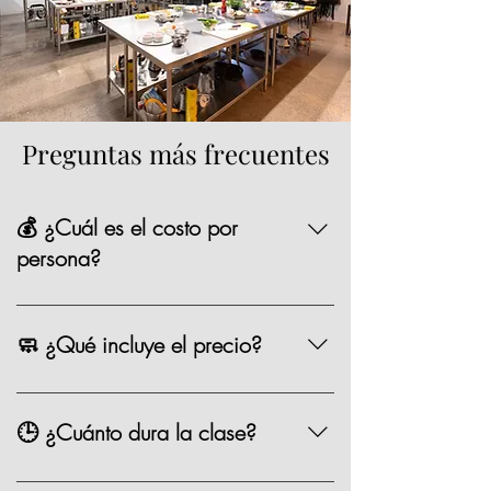
Preguntas más frecuentes
💰 ¿Cuál es el costo por
persona?
La mayoría de nuestras opciones tienen un
precio de $1,590 MXN por persona,
🧼 ¿Qué incluye el precio?
existen algunas clases especiales que
pueden variar de precio como los eventos
Chef, ingredientes, mandil, bebida,
especiales.
materiales, limpieza y servicio.
🕒 ¿Cuánto dura la clase?
Entre 2.5 y 3 horas.