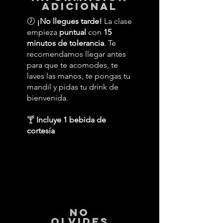
adicional
🕖
¡No llegues tarde!
La clase
empieza
puntual
con
15
minutos de tolerancia
. Te
recomendamos llegar antes
para que te acomodes, te
laves las manos, te pongas tu
mandil y pidas tu drink de
bienvenida.
🍸
Incluye 1 bebida de
cortesía
No
Olvides