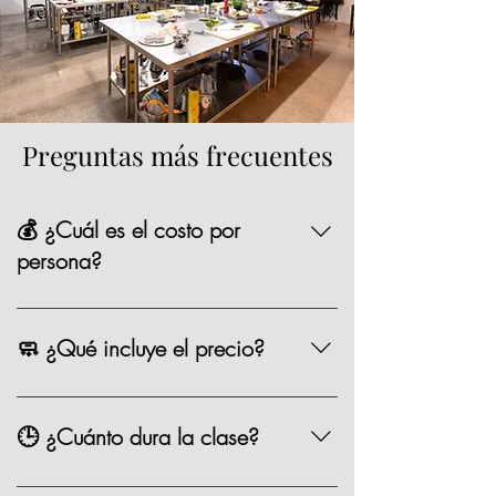
Preguntas más frecuentes
💰 ¿Cuál es el costo por
persona?
La mayoría de nuestras opciones tienen un
precio de $1,590 MXN por persona,
🧼 ¿Qué incluye el precio?
existen algunas clases especiales que
pueden variar de precio como los eventos
Chef, ingredientes, mandil, bebida,
especiales.
materiales, limpieza y servicio.
🕒 ¿Cuánto dura la clase?
Entre 2.5 y 3 horas.