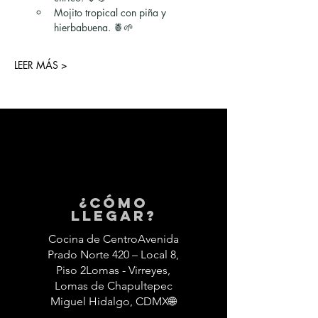
Mojito tropical con piña y 
hierbabuena. 🍍🌱
LEER MÁS >
¿Cómo
llegar?
Cocina de CentroAvenida
Prado Norte 420 – Local 8,
Piso 2Lomas - Virreyes,
Lomas de Chapultepec
Miguel Hidalgo, CDMX🌐