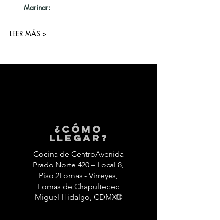
Marinar:
LEER MÁS >
¿Cómo
llegar?
Cocina de CentroAvenida
Prado Norte 420 – Local 8,
Piso 2Lomas - Virreyes,
Lomas de Chapultepec
Miguel Hidalgo, CDMX🌐