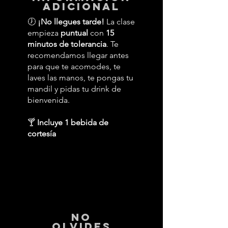
adicional
🕖
¡No llegues tarde!
La clase
empieza
puntual
con
15
minutos de tolerancia
. Te
recomendamos llegar antes
para que te acomodes, te
laves las manos, te pongas tu
mandil y pidas tu drink de
bienvenida.
🍸
Incluye 1 bebida de
cortesía
No
Olvides