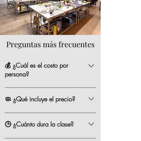
Preguntas más frecuentes
💰 ¿Cuál es el costo por
persona?
La mayoría de nuestras opciones tienen un
precio de $1,590 MXN por persona,
🧼 ¿Qué incluye el precio?
existen algunas clases especiales que
pueden variar de precio como los eventos
Chef, ingredientes, mandil, bebida,
especiales.
materiales, limpieza y servicio.
🕒 ¿Cuánto dura la clase?
Entre 2.5 y 3 horas.