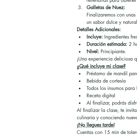
rellenarlas para obtener 
Galletas de Nuez:
Finalizaremos con unas 
un sabor dulce y natura
Detalles Adicionales:
Incluye:
 Ingredientes fr
Duración estimada:
 2 h
Nivel:
 Principiante.
¡Una experiencia deliciosa q
¿Qué incluye mi clase?
Préstamo de mandil para
Bebida de cortesía
Todos los insumos para 
Receta digital
Al finalizar, podrás disf
Al finalizar la clase, te in
culinaria y conociendo nuev
¡No llegues tarde!
Cuentas con 15 min de toler