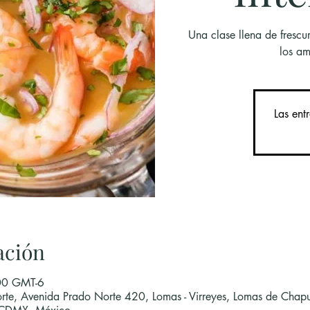
Una clase llena de frescu
los am
Las ent
ación
00 GMT-6
rte, Avenida Prado Norte 420, Lomas - Virreyes, Lomas de Chapu