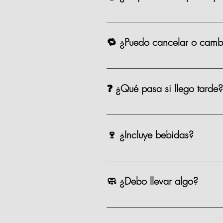
Las clases comienzan puntualmente
para aprovechar todo, que se pue
🔁 ¿Puedo cancelar o cambi
Sí, puedes cancelar o reagendar 
❓ ¿Qué pasa si llego tarde?
Si llegas después de los primeros 
equipo te apoyará para alcanzarn
🍷 ¿Incluye bebidas?
Incluye una copa de vino o cerveza
🧼 ¿Debo llevar algo?
No, tú solo llegas con ganas de coc
Recomendamos venir con pelo recog