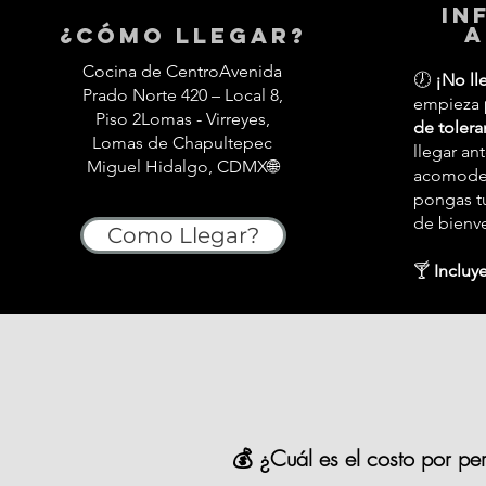
in
a
¿Cómo llegar?
Cocina de CentroAvenida
🕖
¡No ll
Prado Norte 420 – Local 8,
empieza
Piso 2Lomas - Virreyes,
de tolera
Lomas de Chapultepec
llegar an
Miguel Hidalgo, CDMX🌐
acomodes,
pongas tu
de bienv
Como Llegar?
🍸
Incluye
💰 ¿Cuál es el costo por pe