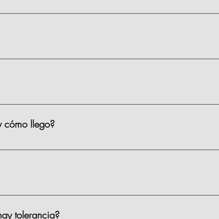
ienen un precio de $1,590 MXN por persona, existen algunas clas
s.
 materiales, limpieza y servicio.
y cómo llego?
iso 2, Prado Norte 420, en Lomas de Chapultepec, CDMX. Puedes 
ar?
 el sótano 1 de la plaza. Costo: $35 por hora. También hay Parqu
ay tolerancia?