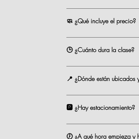
La mayoría de nuestras opciones t
precio como los eventos especiale
🧼 ¿Qué incluye el precio?
Chef, ingredientes, mandil, bebida,
🕒 ¿Cuánto dura la clase?
Entre 2.5 y 3 horas.
📍 ¿Dónde están ubicados 
Estamos en Andador Prado Norte P
taxi. 🗺️ Google Maps Como Lleg
🅿️ ¿Hay estacionamiento?
Sí. Contamos con valet parking en
🕖 ¿A qué hora empieza y h