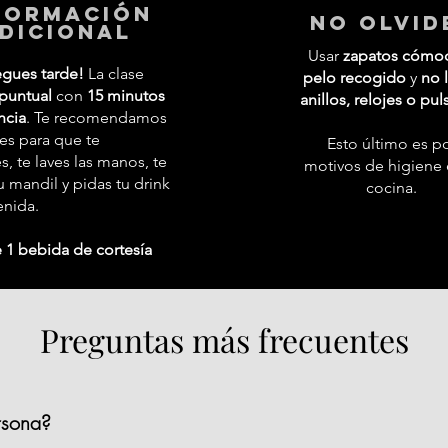
formación
No Olvid
dicional
Usar
zapatos cómo
egues tarde!
La clase
pelo recogido
y
no l
puntual
con
15 minutos
anillos, relojes o pul
ncia
. Te recomendamos
tes para que te
Esto último es p
 te laves las manos, te
motivos de higiene 
 mandil y pidas tu drink
cocina.
enida.
 1 bebida de cortesía
Preguntas más frecuentes
rsona?