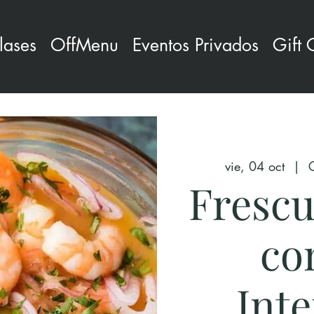
lases
OffMenu
Eventos Privados
Gift 
vie, 04 oct
  |  
Frescu
co
Int