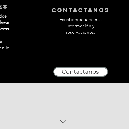
es
contactanos
dos
,
Escribenos para mas
levar
información y
seras.
reservaciones.
or
en la
Contactanos