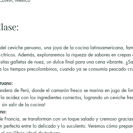
 CDMX, México
lase:
 del ceviche peruano, una joya de la cocina latinoamericana, famo
cítricos. Además, exploraremos la riqueza de sabores en crepas 
itas galletas de nuez, un dulce final para una cena vibrante. ¿Sa
 a los tiempos precolombinos, cuando ya se consumía pescado crud
ruano:
bandera de Perú, donde el camarón fresco se marina en jugo de li
la acidez con los ingredientes correctos, logrando un ceviche fre
 sin salir de la cocina!
no:
de Francia, se transforman con un toque salado y cremoso gracias 
ón perfecta entre lo delicado y lo suculento. Veremos cómo prepar