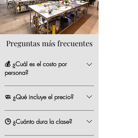
Preguntas más frecuentes
💰 ¿Cuál es el costo por
persona?
La mayoría de nuestras opciones tienen un
precio de $1,590 MXN por persona,
🧼 ¿Qué incluye el precio?
existen algunas clases especiales que
pueden variar de precio como los eventos
Chef, ingredientes, mandil, bebida,
especiales.
materiales, limpieza y servicio.
🕒 ¿Cuánto dura la clase?
Entre 2.5 y 3 horas.