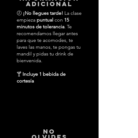
adicional
🕖
¡No llegues tarde!
La clase
empieza
puntual
con
15
minutos de tolerancia
. Te
recomendamos llegar antes
para que te acomodes, te
laves las manos, te pongas tu
mandil y pidas tu drink de
bienvenida.
🍸
Incluye 1 bebida de
cortesía
No
Olvides