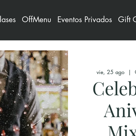
lases
OffMenu
Eventos Privados
Gift 
vie, 25 ago
  |  
Cele
Ani
Mix