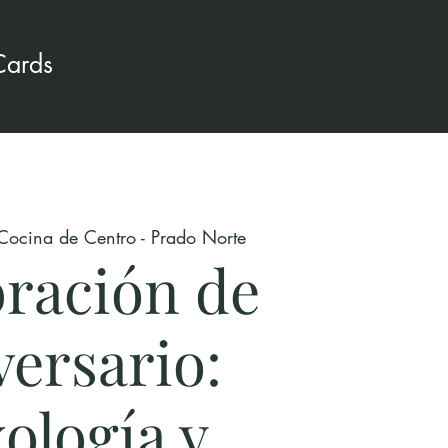
Cards
Cocina de Centro - Prado Norte
bración de
versario:
ología y