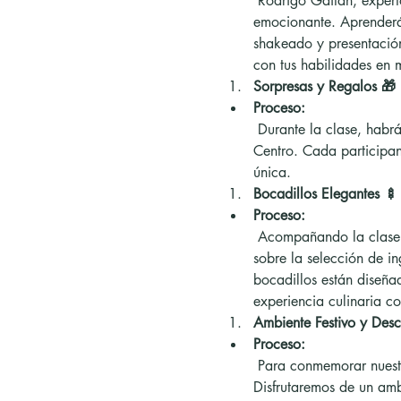
 Rodrigo Gaitán, experto en mixología y parte de la empresa '2A.M.', te llevará a través de una clase práctica y 
emocionante. Aprenderás
shakeado y presentación
con tus habilidades en 
Sorpresas y Regalos 🎁
Proceso:
 Durante la clase, habrá múltiples sorpresas, incluyendo sorteos de clases gratis y elegantes mandiles de Cocina de 
Centro. Cada participan
única.
Bocadillos Elegantes 🍢
Proceso:
 Acompañando la clase de mixología, disfrutaremos de una selección de bocadillos muy elegantes. Aprenderás 
sobre la selección de in
bocadillos están diseña
experiencia culinaria c
Ambiente Festivo y Desc
Proceso:
 Para conmemorar nuestro aniversario, la clase estará en descuento, haciendo de esta una oportunidad imperdible. 
Disfrutaremos de un amb