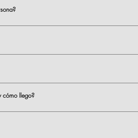
rsona?
ienen un precio de $1,590 MXN por persona, existen algunas clas
s.
 materiales, limpieza y servicio.
y cómo llego?
iso 2, Prado Norte 420, en Lomas de Chapultepec, CDMX. Puedes 
ar?