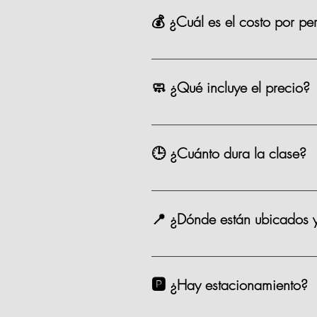
💰 ¿Cuál es el costo por pe
La mayoría de nuestras opciones t
precio como los eventos especiale
🧼 ¿Qué incluye el precio?
Chef, ingredientes, mandil, bebida,
🕒 ¿Cuánto dura la clase?
Entre 2.5 y 3 horas.
📍 ¿Dónde están ubicados 
Estamos en Andador Prado Norte P
taxi. 🗺️ Google Maps Como Lleg
🅿️ ¿Hay estacionamiento?