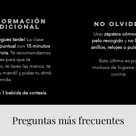
formación
No Olvid
dicional
Usar
zapatos cómo
egues tarde!
La clase
pelo recogido
y
no l
puntual
con
15 minutos
anillos, relojes o pul
ncia
. Te recomendamos
tes para que te
Esto último es p
 te laves las manos, te
motivos de higiene 
 mandil y pidas tu drink
cocina.
enida.
 1 bebida de cortesía
Preguntas más frecuentes