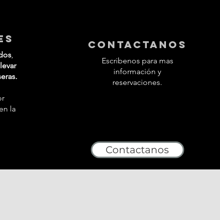
es
contactanos
dos
,
Escribenos para mas
levar
información y
seras.
reservaciones.
or
en la
Contactanos