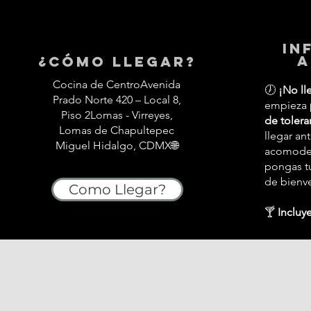
in
a
¿Cómo llegar?
Cocina de CentroAvenida
🕖
¡No ll
Prado Norte 420 – Local 8,
empieza
Piso 2Lomas - Virreyes,
de tolera
Lomas de Chapultepec
llegar an
Miguel Hidalgo, CDMX🌐
acomodes,
pongas tu
de bienv
Como Llegar?
🍸
Incluye