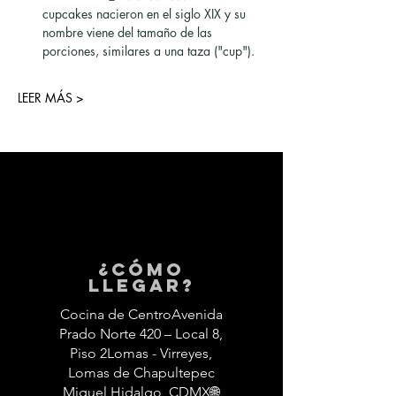
cupcakes nacieron en el siglo XIX y su 
nombre viene del tamaño de las 
porciones, similares a una taza ("cup").
LEER MÁS >
¿Cómo
llegar?
Cocina de CentroAvenida
Prado Norte 420 – Local 8,
Piso 2Lomas - Virreyes,
Lomas de Chapultepec
Miguel Hidalgo, CDMX🌐