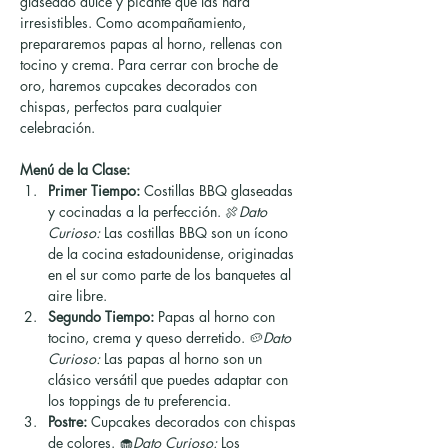
glaseado dulce y picante que las hará 
irresistibles. Como acompañamiento, 
prepararemos papas al horno, rellenas con 
tocino y crema. Para cerrar con broche de 
oro, haremos cupcakes decorados con 
chispas, perfectos para cualquier 
celebración.
Menú de la Clase:
Primer Tiempo:
 Costillas BBQ glaseadas 
y cocinadas a la perfección. 🍖
Dato 
Curioso:
 Las costillas BBQ son un ícono 
de la cocina estadounidense, originadas 
en el sur como parte de los banquetes al 
aire libre.
Segundo Tiempo:
 Papas al horno con 
tocino, crema y queso derretido. 🥔
Dato 
Curioso:
 Las papas al horno son un 
clásico versátil que puedes adaptar con 
los toppings de tu preferencia.
Postre:
 Cupcakes decorados con chispas 
de colores. 🧁
Dato Curioso:
 Los 